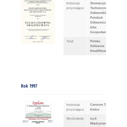
Instytucja
Stowarzyszenie
przyznająca:
Techniczne
Odlewników
Polskich
Odlewnicza
Izba
Gospodarcza
Tytuł:
Polska
Odlewnia
Kwalifikowana
Rok 1997
Instytucja
Centrum Targowe
przyznająca:
Kielce
Wyróżnienie:
na II
Międzynarodowych