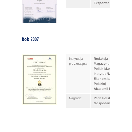
Eksporter
Rok 2007
Instytucja
Redakcja
przyznająca:
Magazynu
Polish Market;
Instytut Nauk
Ekonomicznych
Polskiej
Akademii Nauk
Nagroda:
Perła Polskiej
Gospodarki