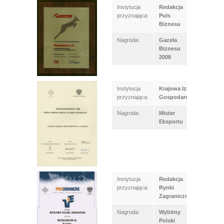
Instytucja
Redakcja
przyznająca:
Puls
Biznesu
Nagroda:
Gazela
Biznesu
2008
Instytucja
Krajowa Izba
przyznająca:
Gospodarcza
Nagroda:
Mister
Eksportu
Instytucja
Redakcja
przyznająca:
Rynki
Zagraniczne
Nagroda:
Wybitny
Polski