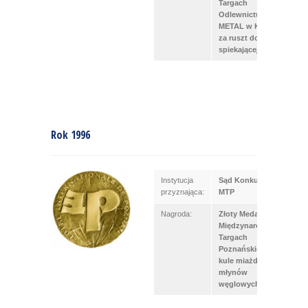
Targach
Odlewnictwa
METAL w Kielcach
za ruszt do taśmy
spiekającej
Rok 1996
Instytucja
Sąd Konkursowy
przyznająca:
MTP
Nagroda:
Złoty Medal na 68
Międzynarodowych
Targach
Poznańskich za
kule miażdżące do
młynów
węglowych