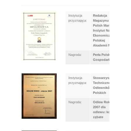
Instytucja
Redakcja
przyznająca:
Magazynu
Polish Market;
Instytut Nauk
Ekonomicznych
Polskiej
Akademii Nauk
Nagroda:
Perła Polskiej
Gospodarki
Instytucja
Stowarzyszenie
przyznająca:
Techniczne
Odlewników
Polskich
Nagroda:
Odlew Roku
2007 dla
odlewu: koło
zębate