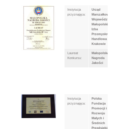
Instytucja
Urząd
przyznająca:
Marszałkowski
Województwa
Małopolskiego,
Izba
Przemysłowo-
Handlowa w
Krakowie
Laureat
Małopolska
Konkursu:
Nagroda
Jakości
Instytucja
Polska
przyznająca:
Fundacja
Promocji i
Rozwoju
Małych i
Średnich
Przedsiębiorstw