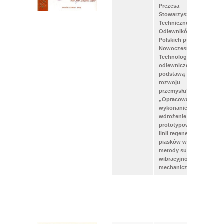
Prezesa
Stowarzyszenia
Technicznego
Odlewników
Polskich pt.
Nowoczesność
Technologii
odlewniczej
podstawą
rozwoju
przemysłu” za
„Opracowanie,
wykonanie i
wdrożenie
prototypowej
linii regeneracji
piasków wg
metody suchej
wibracyjno-
mechanicznej”.