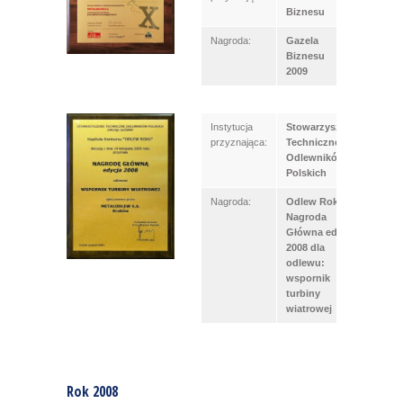
Biznesu
Nagroda:
Gazela
Biznesu
2009
Instytucja
Stowarzyszenie
przyznająca:
Techniczne
Odlewników
Polskich
Nagroda:
Odlew Roku –
Nagroda
Główna edycja
2008 dla
odlewu:
wspornik
turbiny
wiatrowej
Rok 2008