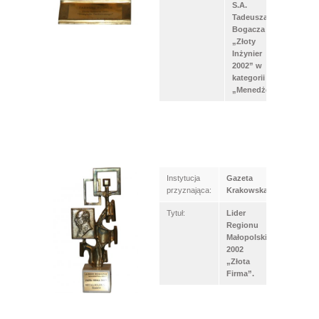
S.A.
Tadeusza
Bogacza
„Złoty
Inżynier
2002” w
kategorii
„Menedżer”
Instytucja
Gazeta
przyznająca:
Krakowska
Tytuł:
Lider
Regionu
Małopolski
2002
„Złota
Firma”.