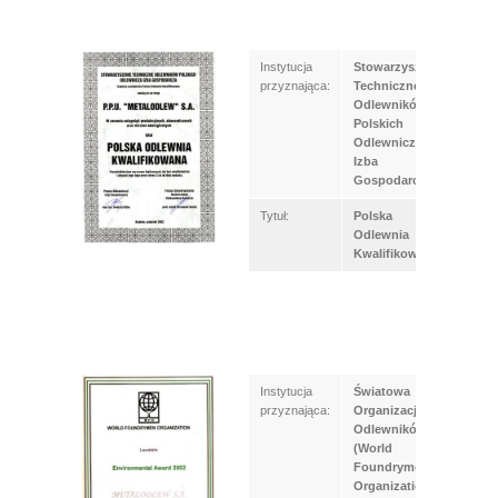
Instytucja
Stowarzyszenie
przyznająca:
Techniczne
Odlewników
Polskich
Odlewnicza
Izba
Gospodarcza
Tytuł:
Polska
Odlewnia
Kwalifikowana
Instytucja
Światowa
przyznająca:
Organizacja
Odlewników
(World
Foundrymen
Organization)