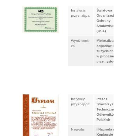
Instytucja
Światowa
przyznająca:
Organizacja
Ochrony
Środowiska
(USA)
Wyróżnienie
Minimalizacje
za
odpadów i
zużycia energii
w procesach
przemysłowych
Instytucja
Prezes
przyznająca:
Stowarzyszenia
Technicznego
Odlewników
Polskich
Nagroda:
I Nagroda w
Konkursie