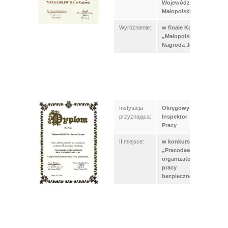
Województwa
Małopolskiego
Wyróżnienie:
w finale Konkursu
„Małopolska
Nagroda Jakości”
Instytucja
Okręgowy
przyznająca:
Inspektor
Pracy
II miejsce:
w konkursie
„Pracodawca
organizator
pracy
bezpiecznej”