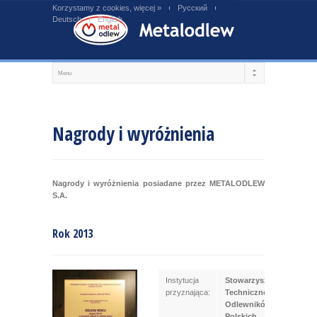
Korzystamy z cookies, więcej »
Русский
Deutsch
English
Nagrody i wyróżnienia
Nagrody i wyróżnienia posiadane przez METALODLEW
S.A.
Rok 2013
Instytucja
Stowarzyszenie
przyznająca:
Techniczne
Odlewników
Polskich