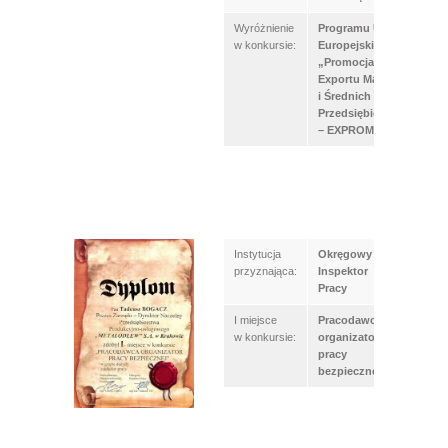
Wyróżnienie
Programu Unii
w konkursie:
Europejskiej
„Promocja
Exportu Małych
i Średnich
Przedsiębiorstw
– EXPROM II”
Instytucja
Okręgowy
przyznająca:
Inspektor
Pracy
I miejsce
Pracodawca
w konkursie:
organizator
pracy
bezpiecznej