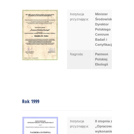
Instytucja
Minister
przyznająca:
Środowiska,
Dyrektor
Polskiego
Centrum
Badań i
Certyfikacji
Nagroda:
Panteon
Polskiej
Ekologii
Rok 1999
Instytucja
II stopnia za
przyznająca:
„Opracowanie i
wykonanie