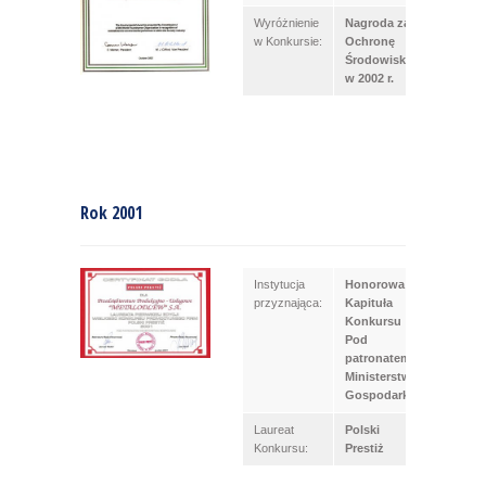
Wyróżnienie
Nagroda za
w Konkursie:
Ochronę
Środowiska
w 2002 r.
Rok 2001
Instytucja
Honorowa
przyznająca:
Kapituła
Konkursu
Pod
patronatem
Ministerstwa
Gospodarki
Laureat
Polski
Konkursu:
Prestiż