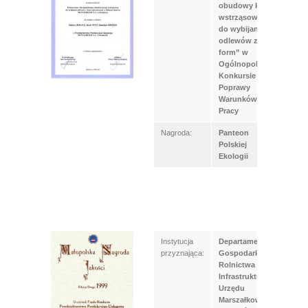
obudowy kraty
wstrząsowej
do wybijania
odlewów z
form” w
Ogólnopolskim
Konkursie
Poprawy
Warunków
Pracy
Nagroda:
Panteon
Polskiej
Ekologii
Instytucja
Departament
przyznająca:
Gospodarki
Rolnictwa i
Infrastruktury
Urzędu
Marszałkowskiego