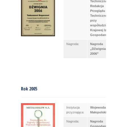
Techniczna,
Redakcja
Przeglądu
Technicznego
przy
współudziale
Krajowej Izby
Gospodarcze
Nagroda:
Nagroda
„Dźwignia
2006”
Rok 2005
Instytucja
Wojewoda
przyznająca:
Małopolski
Nagroda:
Nagroda
Gospodarcza