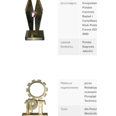
przyznająca:
Gospodarcza;
Polskie
Centrum
Badań i
Certyfikacji;
Klub Polski
Forum ISO
9000
Laureat
Polska
Konkursu:
Nagroda
Jakości
Plebiscyt
przez
organizowany:
Redakcję
czasopisma
Przegląd
Techniczny
Tytuł::
dla Prezesa
Metalodlew