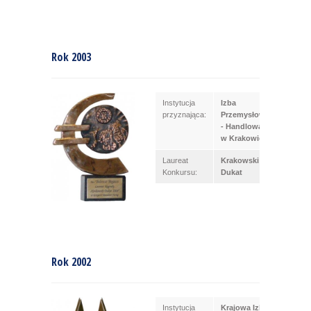
Rok 2003
Instytucja
Izba
przyznająca:
Przemysłowa
- Handlowa
w Krakowie
Laureat
Krakowski
Konkursu:
Dukat
Rok 2002
Instytucja
Krajowa Izba