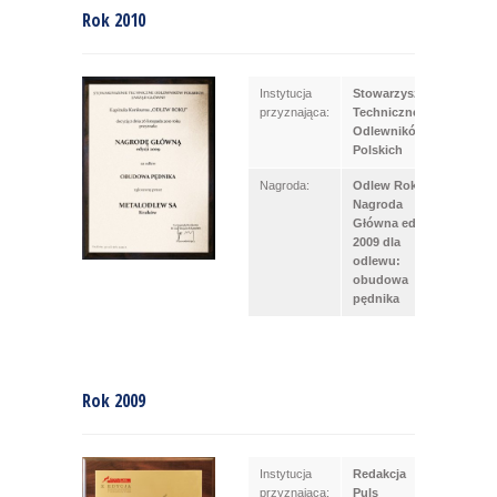
Rok 2010
Instytucja
Stowarzyszenie
przyznająca:
Techniczne
Odlewników
Polskich
Nagroda:
Odlew Roku –
Nagroda
Główna edycja
2009 dla
odlewu:
obudowa
pędnika
Rok 2009
Instytucja
Redakcja
przyznająca:
Puls