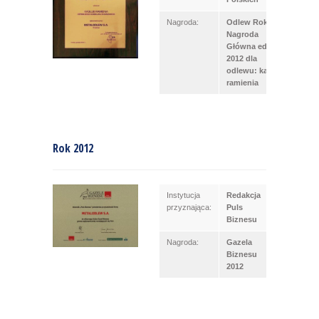
Nagroda:
Odlew Roku –
Nagroda
Główna edycja
2012 dla
odlewu: kadłub
ramienia
Rok 2012
Instytucja
Redakcja
przyznająca:
Puls
Biznesu
Nagroda:
Gazela
Biznesu
2012