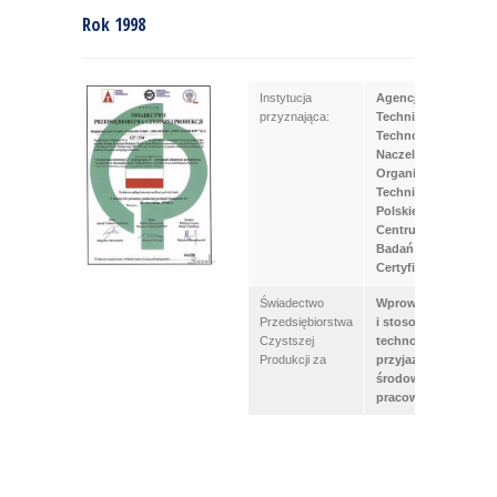
Rok 1998
Instytucja
Agencja
przyznająca:
Techniki i
Technologii
Naczelna
Organizacja
Techniczna
Polskie
Centrum
Badań i
Certyfikacji
Świadectwo
Wprowadzanie
Przedsiębiorstwa
i stosowanie
Czystszej
technologii
Produkcji za
przyjaznych
środowisku i
pracowników