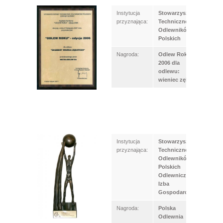
Instytucja
Stowarzyszenie
przyznająca:
Techniczne
Odlewników
Polskich
Nagroda:
Odlew Roku
2006 dla
odlewu:
wieniec zębaty
Instytucja
Stowarzyszenie
przyznająca:
Techniczne
Odlewników
Polskich
Odlewnicza
Izba
Gospodarcza
Nagroda:
Polska
Odlewnia