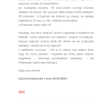
usłyszeć, trzeba 12 dzwonników
do rozbujania dzwonu. W zaszczytne szeregi bractwa
niełatwo się dostać. By uzyskać takie prawo trzeba odsłużyć
35 dzwonień. A Zygmunt nie dzwoni za często, bo według
kalendarza 25 razy w roku. Dlatego dzwonników
w Krakowie mamy tylko 35.
Każdego, kto chce obejrzeć dzwon Zygmunta w Katedrze na
Wawelu czeka wędrówka po wąskich, krętych schodkach,
których naliczyć można około 80. Warto się do Zygmunta
wdrapać, choćby po to by poprosić
o spełnienie życzenia. – Kto w to wierzy nich połozy lewą
rękę na sercu dzwonu i wypowie po cichu jedno, jedyne
pragnienie – informują przewodnicy wawelscy. – Na
reklamacje macie dwa miesiące.
Katarzyna Kachel
Gazeta Krakowska z dnia 05.09.2006 r
Wróć