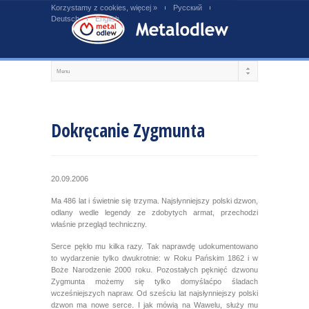
Korzystamy z cookies, więcej »
Русский
Deutsch
English
Dokręcanie Zygmunta
20.09.2006
Ma 486 lat i świetnie się trzyma. Najsłynniejszy polski dzwon,
odlany wedle legendy ze zdobytych armat, przechodzi
właśnie przegląd techniczny.
Serce pękło mu kilka razy. Tak naprawdę udokumentowano
to wydarzenie tylko dwukrotnie: w Roku Pańskim 1862 i w
Boże Narodzenie 2000 roku. Pozostałych pęknięć dzwonu
Zygmunta możemy się tylko domyślaćpo śladach
wcześniejszych napraw. Od sześciu lat najsłynniejszy polski
dzwon ma nowe serce. I jak mówią na Wawelu, służy mu