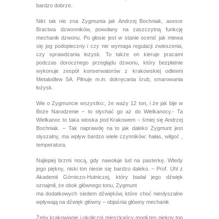
bardzo dobrze.
Nikt tak nie zna Zygmunta jak Andrzej Bochniak, asesor
Bractwa dzwonników, powołany na zaszczytną funkcję
mechanik dzwonu. Po głosie jest w stanie ocenić jak miewa
się jog podopieczny i czy nie wymaga regulacji zwieszenia,
czy sprawdzania łożysk. To także on kieruje pracami
podczas dorocznego przeglądu dzwonu, który bezpłatnie
wykonuje zespół konserwatorów z krakowskiej odlewni
Metalodlew SA. Pilnuje m.in. dokręcania śrub, smarowania
łożysk.
Wie o Zygmuncie wszystko:, że waży 12 ton, i że jak bije w
Boże Narodzenie – to słychać go aż do Wielkanocy.- Ta
Wielkanoc to taka wioska pod Krakowem – śmiej się Andrzej
Bochniak. – Tak naprawdę na to jak daleko Zygmunt jest
słyszalny, ma wpływ bardzo wiele czynników: hałas, wilgoć ,
temperatura.
Najlepiej brzmi nocą, gdy nawołuje lud na pasterkę. Wtedy
jego piękny, niski ton niesie się bardzo daleko. – Prof. Uhl z
Akademii Górniczo-Hutniczej, który badał jego dźwięk
oznajmił, że obok głównego tonu, Zygmunt
ma dodatkowych siedem dźwięków, które choć niesłyszalne
wpływają na dźwięk główny – objaśnia główny mechanik
Żeby krakowianie i okoliczni mieszkańcy mogli ten piękny ton