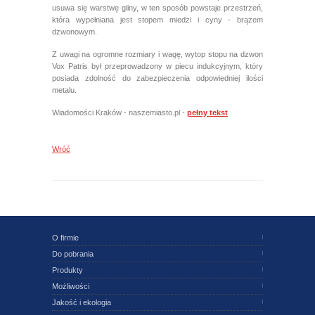
usuwa się warstwę gliny, w ten sposób powstaje przestrzeń,
która wypełniana jest stopem miedzi i cyny - brązem
dzwonowym.
Z uwagi na ogromne rozmiary i wagę, wytop stopu na dzwon
Vox Patris był przeprowadzony w piecu indukcyjnym, który
posiada zdolność do zabezpieczenia odpowiedniej ilości
metalu.
Wiadomości Kraków - naszemiasto.pl -
pełny tekst
Wróć
O firmie
Do pobrania
Produkty
Możliwości
Jakość i ekologia