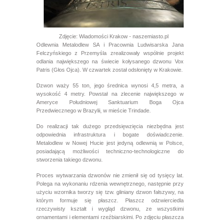
Zdjęcie: Wiadomości Krakow - naszemiasto.pl
Odlewnia Metalodlew SA i Pracownia Ludwisarska Jana
Felczyńskiego z Przemyśla zrealizowały wspólnie projekt
odlania największego na świecie kołysanego dzwonu Vox
Patris (Głos Ojca). W czwartek został odsłonięty w Krakowie.
Dzwon waży 55 ton, jego średnica wynosi 4,5 metra, a
wysokość 4 metry. Powstał na zlecenie największego w
Ameryce Południowej Sanktuarium Boga Ojca
Przedwiecznego w Brazylii, w mieście Trindade.
Do realizacji tak dużego przedsięwzięcia niezbędna jest
odpowiednia infrastruktura i bogate doświadczenie.
Metalodlew w Nowej Hucie jest jedyną odlewnią w Polsce,
posiadającą możliwości techniczno-technologiczne do
stworzenia takiego dzwonu.
Proces wytwarzania dzwonów nie zmienił się od tysięcy lat.
Polega na wykonaniu rdzenia wewnętrznego, następnie przy
użyciu wzornika tworzy się tzw. gliniany dzwon fałszywy, na
którym formuje się płaszcz. Płaszcz odzwierciedla
rzeczywisty kształt i wygląd dzwonu, ze wszystkimi
ornamentami i elementami rzeźbiarskimi. Po zdjęciu płaszcza