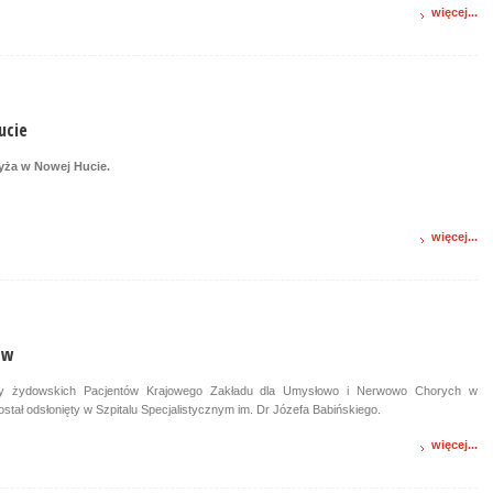
więcej...
ucie
ża w Nowej Hucie.
więcej...
ów
ący żydowskich Pacjentów Krajowego Zakładu dla Umysłowo i Nerwowo Chorych w
ostał odsłonięty w Szpitalu Specjalistycznym im. Dr Józefa Babińskiego.
więcej...