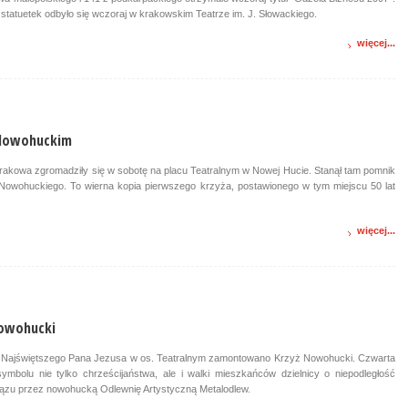
statuetek odbyło się wczoraj w krakowskim Teatrze im. J. Słowackiego.
więcej...
 Nowohuckim
akowa zgromadziły się w sobotę na placu Teatralnym w Nowej Hucie. Stanął tam pomnik
Nowohuckiego. To wierna kopia pierwszego krzyża, postawionego w tym miejscu 50 lat
więcej...
Nowohucki
e Najświętszego Pana Jezusa w os. Teatralnym zamontowano Krzyż Nowohucki. Czwarta
ymbolu nie tylko chrześcijaństwa, ale i walki mieszkańców dzielnicy o niepodległość
rązu przez nowohucką Odlewnię Artystyczną Metalodlew.