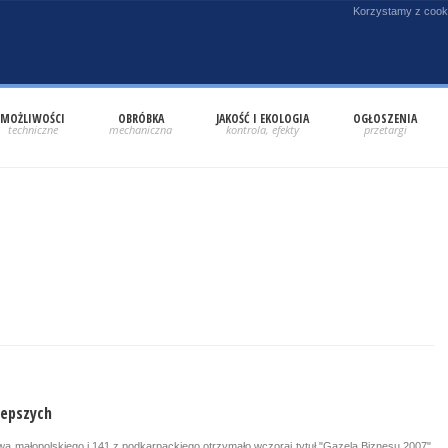
Korzystamy z cooki
MOŻLIWOŚCI
OBRÓBKA
JAKOŚĆ I EKOLOGIA
OGŁOSZENIA
lepszych
wa małopolskiego i 141 z podkarpackiego otrzymało wczoraj tytuł "Gazela Biznesu 2007".