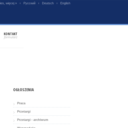
es, więcej »
Русский
Deutsch
English
KONTAKT
OGŁOSZENIA
Praca
Przetargi
Przetargi - archiwum