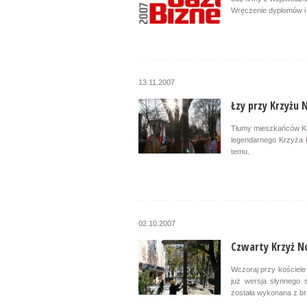
Wręczenie dyplomów i 
13.11.2007
Łzy przy Krzyżu
Tłumy mieszkańców Kr
legendarnego Krzyża 
temu.
02.10.2007
Czwarty Krzyż 
Wczoraj przy kościel
już wersja słynnego s
została wykonana z b