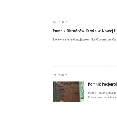
16.07.2007
Pomnik Obrońców Krzyża w Nowej H
Zaczyna się realizacja pomnika
Obrońcom Krzy
03.07.2007
Pomnik Pacjent
Pomnik upamiętniaj
Kobierzynie w piątek z