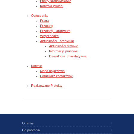
Efekty środowiskowe
Kontrola jakości
Ogłoszenia
Praca
Przetargi
Przetargi - archiwum
Wyprzedaże
Aktualności - archiwum
Aktualności firmowe
Informacje prasowe
Działalność charytatywna
Kontakt
Mapa dojazdowa
Formularz kontaktowy
Realizowane Projekty
O firmie
Do pobrania