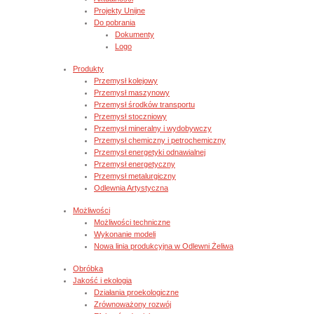
Projekty Unijne
Do pobrania
Dokumenty
Logo
Produkty
Przemysł kolejowy
Przemysł maszynowy
Przemysł środków transportu
Przemysł stoczniowy
Przemysł mineralny i wydobywczy
Przemysł chemiczny i petrochemiczny
Przemysł energetyki odnawialnej
Przemysł energetyczny
Przemysł metalurgiczny
Odlewnia Artystyczna
Możliwości
Możliwości techniczne
Wykonanie modeli
Nowa linia produkcyjna w Odlewni Żeliwa
Obróbka
Jakość i ekologia
Działania proekologiczne
Zrównoważony rozwój