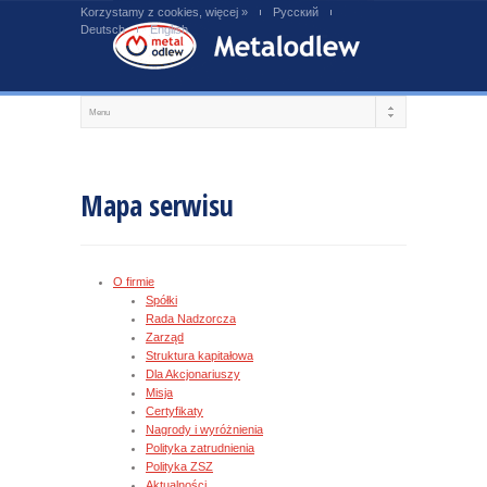
Korzystamy z cookies, więcej »
Русский
Deutsch
English
Mapa serwisu
O firmie
Spółki
Rada Nadzorcza
Zarząd
Struktura kapitałowa
Dla Akcjonariuszy
Misja
Certyfikaty
Nagrody i wyróżnienia
Polityka zatrudnienia
Polityka ZSZ
Aktualności